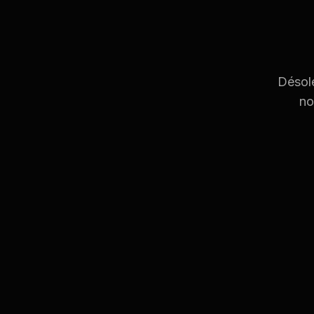
Désolé
no