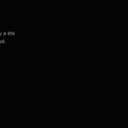
y a été
sé.