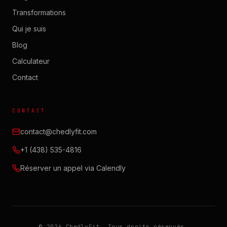
Transformations
Qui je suis
Blog
Calculateur
Contact
CONTACT
contact@chedlyfit.com
+1 (438) 535-4816
Réserver un appel via Calendly
RESPECT DE TA VIE PRIVÉE
On utilise des témoins (cookies) pour mesurer l'audience du
© 2026 ChedlyFit. Tous droits réservés.