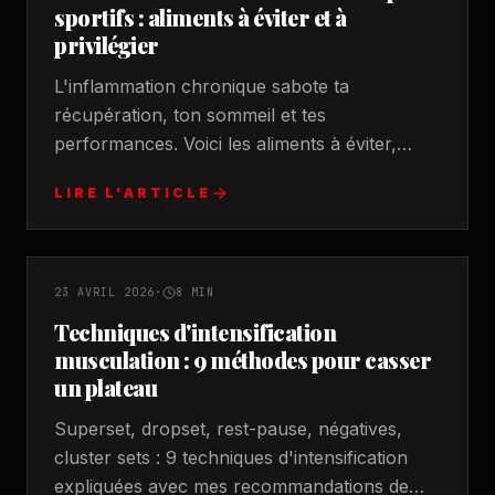
sportifs : aliments à éviter et à
privilégier
L'inflammation chronique sabote ta
récupération, ton sommeil et tes
performances. Voici les aliments à éviter,
ceux à privilégier, et un protocole simple à
LIRE L'ARTICLE
mettre en place dès demain.
ENTRAÎNEMENT
FORCE
23 AVRIL 2026
·
8
MIN
Techniques d'intensification
musculation : 9 méthodes pour casser
un plateau
Superset, dropset, rest-pause, négatives,
cluster sets : 9 techniques d'intensification
expliquées avec mes recommandations de