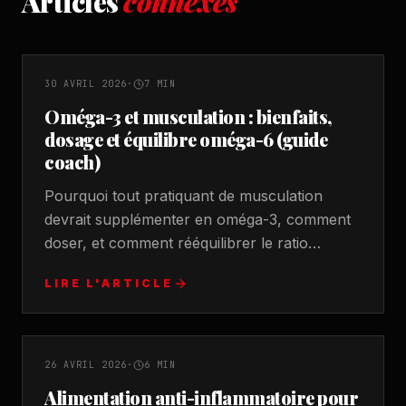
Articles
connexes
NUTRITION
SUPPLÉMENTATION
30 AVRIL 2026
·
7
MIN
Oméga-3 et musculation : bienfaits,
dosage et équilibre oméga-6 (guide
coach)
Pourquoi tout pratiquant de musculation
devrait supplémenter en oméga-3, comment
doser, et comment rééquilibrer le ratio
oméga-6 / oméga-3 cassé par l'alimentation
LIRE L'ARTICLE
moderne.
NUTRITION
RÉCUPÉRATION
26 AVRIL 2026
·
6
MIN
Alimentation anti-inflammatoire pour